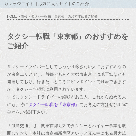
カレッジエイト［お気に入りサイトのご紹介］
HOME
>
情報
> タクシー転職「東京都」のおすすめをご紹介
タクシー転職「東京都」のおすすめを
ご紹介
タクシードライバーとしてしっかり稼ぎたい人におすすめなの
が東京エリアです。首都でもある大都市東京では地下鉄なども
発達しており、行きたいところにピンポイントで到着できます
が、タクシーも頻繁に利用されています。
すでにタクシードライバーの経験がある人、これから始める人
にも、特に
タクシー転職を「東京都」
でお考えの方はぜひ3つの
会社をご検討下さい。
「飛鳥交通」は、関東首都近郊でタクシーとハイヤー事業を展
開しており、本社は東京都新宿区というど真ん中にある最大規