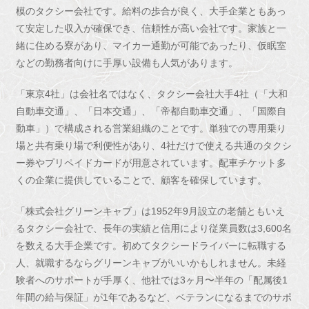
模のタクシー会社です。給料の歩合が良く、大手企業ともあっ
て安定した収入が確保でき、信頼性が高い会社です。家族と一
緒に住める寮があり、マイカー通勤が可能であったり、仮眠室
などの勤務者向けに手厚い設備も人気があります。
「東京4社」は会社名ではなく、タクシー会社大手4社（「大和
自動車交通」、「日本交通」、「帝都自動車交通」、「国際自
動車」）で構成される営業組織のことです。単独での専用乗り
場と共有乗り場で利便性があり、4社だけで使える共通のタクシ
ー券やプリペイドカードが用意されています。配車チケット多
くの企業に提供していることで、顧客を確保しています。
「株式会社グリーンキャブ」は1952年9月設立の老舗ともいえ
るタクシー会社で、長年の実績と信用により従業員数は3,600名
を数える大手企業です。初めてタクシードライバーに転職する
人、就職するならグリーンキャブがいいかもしれません。未経
験者へのサポートが手厚く、他社では3ヶ月〜半年の「配属後1
年間の給与保証」が1年であるなど、ベテランになるまでのサポ