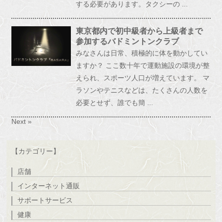
する必要があります。タクシーの ...
東京都内で初中級者から上級者まで
参加するバドミントンクラブ
みなさんは日常、積極的に体を動かしてい
ますか？ ここ数十年で運動施設の環境が整
えられ、スポーツ人口が増えています。 マ
ラソンやテニスなどは、たくさんの人数を
必要とせず、誰でも簡 ...
Next »
【カテゴリー】
店舗
インターネット通販
サポートサービス
健康