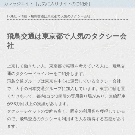
カレッジエイト［お気に入りサイトのご紹介］
HOME
>
情報
> 飛鳥交通は東京都で人気のタクシー会社
飛鳥交通は東京都で人気のタクシー会
社
上京して働きたい人、東京都で転職を考えている人に、飛鳥交
通のタクシードライバーをご紹介します。
飛鳥交通グループは東京を中心に運営しているタクシー会社
で、大手の日本交通グループに加入しています。東京に軸を置
くだけあって、都内には40箇所の専用乗り場があり、無線配車
が36万回以上の実績があります。
タクシーチケットの契約も多く、固定の利用客を獲得している
ので、飛鳥交通のタクシーを利用する人を獲得する基盤があり
ます。