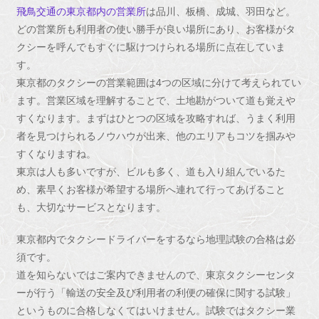
飛鳥交通の東京都内の営業所
は品川、板橋、成城、羽田など。
どの営業所も利用者の使い勝手が良い場所にあり、お客様がタ
クシーを呼んでもすぐに駆けつけられる場所に点在していま
す。
東京都のタクシーの営業範囲は4つの区域に分けて考えられてい
ます。営業区域を理解することで、土地勘がついて道も覚えや
すくなります。まずはひとつの区域を攻略すれば、うまく利用
者を見つけられるノウハウが出来、他のエリアもコツを掴みや
すくなりますね。
東京は人も多いですが、ビルも多く、道も入り組んでいるた
め、素早くお客様が希望する場所へ連れて行ってあげること
も、大切なサービスとなります。
東京都内でタクシードライバーをするなら地理試験の合格は必
須です。
道を知らないではご案内できませんので、東京タクシーセンタ
ーが行う「輸送の安全及び利用者の利便の確保に関する試験」
というものに合格しなくてはいけません。試験ではタクシー業