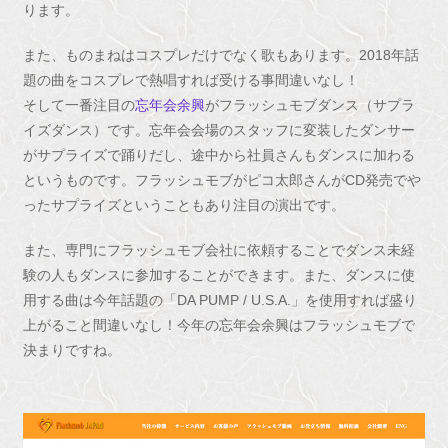
ります。
また、ものまねはコスプレだけでなく歌もあります。2018年話
題の曲をコスプレで熱唱すれば受ける事間違いなし！
そして一番注目の
忘年会余興
がフラッシュモブダンス（サプラ
イズダンス）です。忘年会会場のスタッフに変装したダンサー
がサプライズで踊りだし、途中から社員さんもダンスに加わる
というものです。フラッシュモブがピコ太郎さんがCD発売でや
ったサプライズということもあり注目の演出です。
また、専門にフラッシュモブ会社に依頼することでダンス未経
験の人もダンスに参加することができます。また、ダンスに使
用する曲は今年話題の「DA PUMP / U.S.A.」を使用すれば盛り
上がること間違いなし！今年の忘年会余興はフラッシュモブで
決まりですね。