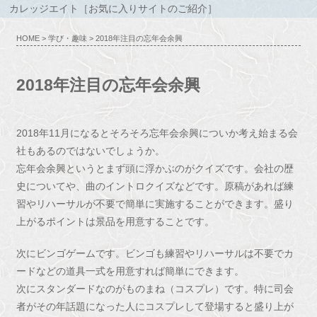
カレッジエイト［お気に入りサイトのご紹介］
HOME
>
学び・趣味
> 2018年注目の忘年会余興
2018年注目の忘年会余興
2018年11月になるとそろそろ忘年会余興についか考え始まる会
社もあるのではないでしょうか。
忘年会余興というとまず頭に浮かぶのがクイズです。会社の歴
史についてや、曲のイントロクイズなどです。原稿があれば練
習やリハーサルが不要で簡単に実施することができます。盛り
上がるポイントは景品を用意することです。
次にビンゴゲームです。ビンゴも練習やリハーサルは不要でカ
ードなどの道具一式を用意すれば簡単にできます。
次にスタンダードなのがものまね（コスプレ）です。特に司会
者がその年話題になった人にコスプレして登場すると盛り上が