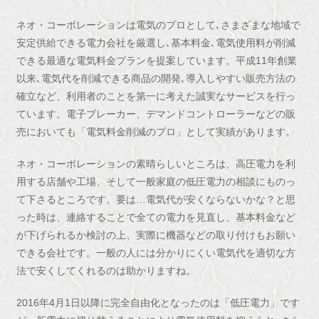
ネオ・コーポレーションは電気のプロとして､さまざまな地域で
安定供給できる電力会社を厳選し､基本料金､電気使用料が削減
できる最適な電気料金プランを提案しています。平成11年創業
以来､電気代を削減できる商品の開発､導入しやすい販売方法の
確立など、利用者のことを第一に考えた誠実なサービスを行っ
ています。電子ブレーカー、デマンドコントローラーなどの販
売においても「電気料金削減のプロ」として実績があります。
ネオ・コーポレーションの素晴らしいところは、高圧電力を利
用する店舗や工場、そして一般家庭の低圧電力の相談にものっ
て下さるところです。要は…電気代が安くならないかな？と思
った時は、連絡することで全ての電力を見直し、基本料金など
が下げられるか検討の上、実際に機器などの取り付けもお願い
できる会社です。一般の人には分かりにくい電気代を適切な方
法で安くしてくれるのは助かりますね。
2016年4月1日以降に完全自由化となったのは「低圧電力」です