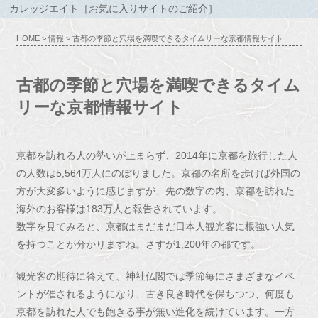
カレッジエイト［お気に入りサイトのご紹介］
HOME
>
情報
> 古都の季節と穴場を満喫できるタイムリーな京都情報サイト
古都の季節と穴場を満喫できるタイム
リーな京都情報サイト
京都を訪れる人の勢いが止まらず、2014年に京都を旅行した人
の人数は5,564万人にのぼりました。京都の名所を歩けば外国の
方が大変多いように感じますが、先の数字の内、京都を訪れた
海外のお客様は183万人と報告されています。
数字を見てみると、京都はまだまだ日本人観光客に根強い人気
を持つことが分かりますね。さすが1,200年の都です。
観光客の期待に答えて、神社仏閣では季節毎にさまざまなイベ
ントが催されるようになり、古き良き時代を保ちつつ、何度も
京都を訪れた人でも飽きる事が無い進化を続けています。一方