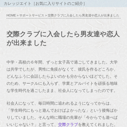
カレッジエイト［お気に入りサイトのご紹介］
HOME
>
サポートサービス
> 交際クラブに入会したら男友達や恋人が出来ました
交際クラブに入会したら男友達や恋人
が出来ました
中学・高校の６年間、ずっと女子高で過ごしてきました。大学
は共学でしたが、男性に免疫がなくて、彼氏を作るどころか、
どんなふうに会話したらよいのかも分からないほどでした。そ
のため、サークルにも入らず、学業とアルバイトを頑張る地味
な学生時代を過ごしたまま、社会人になってしまったのです。
社会人になって、毎日時間に追われるようになってからは、
「学生時代にもっと遊んでおけばよかったな」という後悔ばか
りしていました。そんな時に職場の先輩が「今からでも遊べば
いいじゃない？」と言って、
交際クラブ
を教えてくれました。