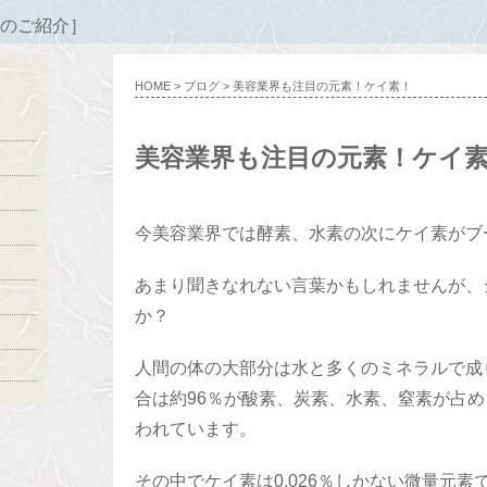
のご紹介］
HOME
>
ブログ
> 美容業界も注目の元素！ケイ素！
美容業界も注目の元素！ケイ
今美容業界では酵素、水素の次にケイ素がブ
あまり聞きなれない言葉かもしれませんが、
か？
人間の体の大部分は水と多くのミネラルで成
合は約96％が酸素、炭素、水素、窒素が占め
われています。
その中でケイ素は0.026％しかない微量元