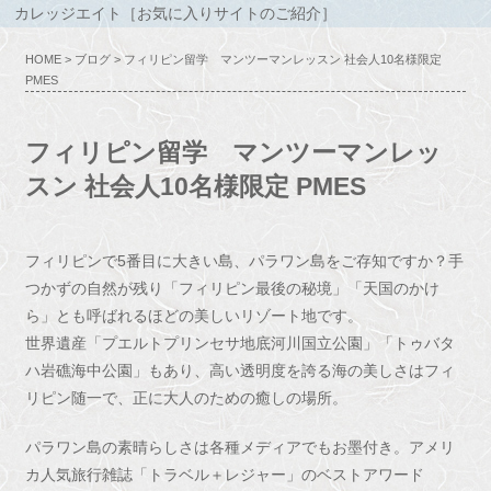
カレッジエイト［お気に入りサイトのご紹介］
HOME
>
ブログ
> フィリピン留学 マンツーマンレッスン 社会人10名様限定
PMES
フィリピン留学 マンツーマンレッ
スン 社会人10名様限定 PMES
フィリピンで5番目に大きい島、パラワン島をご存知ですか？手
つかずの自然が残り「フィリピン最後の秘境」「天国のかけ
ら」とも呼ばれるほどの美しいリゾート地です。
世界遺産「プエルトプリンセサ地底河川国立公園」「トゥバタ
ハ岩礁海中公園」もあり、高い透明度を誇る海の美しさはフィ
リピン随一で、正に大人のための癒しの場所。
パラワン島の素晴らしさは各種メディアでもお墨付き。アメリ
カ人気旅行雑誌「トラベル＋レジャー」のベストアワード