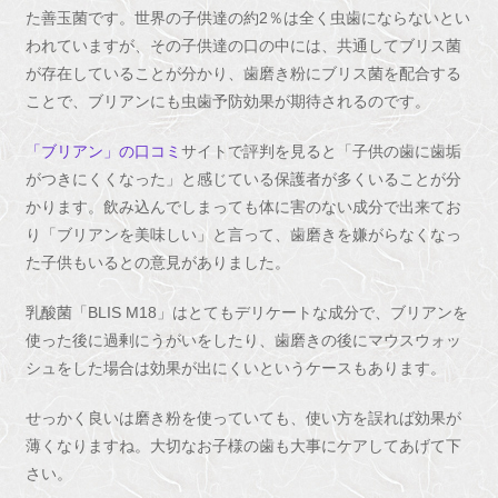
た善玉菌です。世界の子供達の約2％は全く虫歯にならないとい
われていますが、その子供達の口の中には、共通してブリス菌
が存在していることが分かり、歯磨き粉にブリス菌を配合する
ことで、ブリアンにも虫歯予防効果が期待されるのです。
「ブリアン」の口コミ
サイトで評判を見ると「子供の歯に歯垢
がつきにくくなった」と感じている保護者が多くいることが分
かります。飲み込んでしまっても体に害のない成分で出来てお
り「ブリアンを美味しい」と言って、歯磨きを嫌がらなくなっ
た子供もいるとの意見がありました。
乳酸菌「BLIS M18」はとてもデリケートな成分で、ブリアンを
使った後に過剰にうがいをしたり、歯磨きの後にマウスウォッ
シュをした場合は効果が出にくいというケースもあります。
せっかく良いは磨き粉を使っていても、使い方を誤れば効果が
薄くなりますね。大切なお子様の歯も大事にケアしてあげて下
さい。