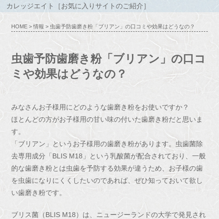
カレッジエイト［お気に入りサイトのご紹介］
HOME
>
情報
> 虫歯予防歯磨き粉「ブリアン」の口コミや効果はどうなの？
虫歯予防歯磨き粉「ブリアン」の口コ
ミや効果はどうなの？
みなさんお子様用にどのような歯磨き粉をお使いですか？
ほとんどの方がお子様用の甘い味の付いた歯磨き粉だと思いま
す。
「ブリアン」というお子様用の歯磨き粉があります。虫歯菌除
去専用成分「BLIS M18」という乳酸菌が配合されており、一般
的な歯磨き粉とは虫歯を予防する効果が違うため、お子様の歯
を虫歯になりにくくしたいのであれば、ぜひ知っておいて欲し
い歯磨き粉です。
ブリス菌（BLIS M18）は、ニュージーランドの大学で発見され