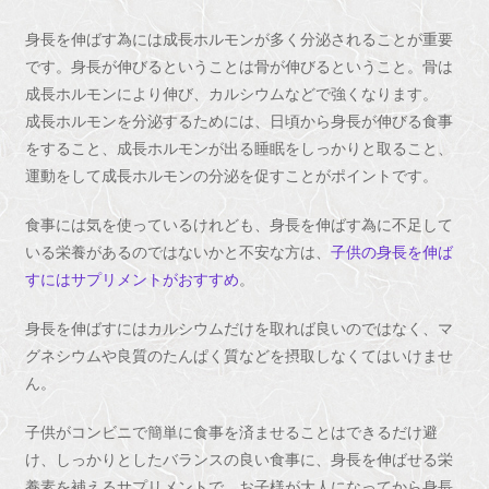
身長を伸ばす為には成長ホルモンが多く分泌されることが重要
です。身長が伸びるということは骨が伸びるということ。骨は
成長ホルモンにより伸び、カルシウムなどで強くなります。
成長ホルモンを分泌するためには、日頃から身長が伸びる食事
をすること、成長ホルモンが出る睡眠をしっかりと取ること、
運動をして成長ホルモンの分泌を促すことがポイントです。
食事には気を使っているけれども、身長を伸ばす為に不足して
いる栄養があるのではないかと不安な方は、
子供の身長を伸ば
すにはサプリメントがおすすめ
。
身長を伸ばすにはカルシウムだけを取れば良いのではなく、マ
グネシウムや良質のたんぱく質などを摂取しなくてはいけませ
ん。
子供がコンビニで簡単に食事を済ませることはできるだけ避
け、しっかりとしたバランスの良い食事に、身長を伸ばせる栄
養素を補えるサプリメントで、お子様が大人になってから身長